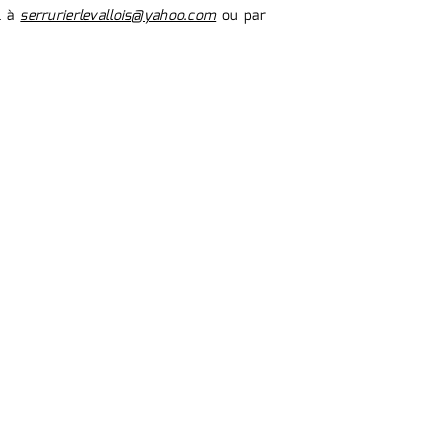
l à
serrurierlevallois@yahoo.com
ou par